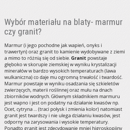
Wybór materiału na blaty- marmur
czy granit?
Marmur (i jego pochodne jak wapień, onyks i
trawertyn) oraz granit to kamienie wydobywane z ziemi
a mimo to różnią się od siebie.
Granit
powstaje
głęboko w skorupie ziemskiej w wyniku krystalizacji
minerałów w bardzo wysokich temperaturach (lawa
wulkaniczna) co daje mu ogromną trwałość i twardość.
Marmur powstaje w wyniku osadzania się szkieletów
zwierzęcych, materii roślinnej oraz mułu na dnach
zbiorników wodnych. Głównym składnikiem marmuru
jest wapno i jest on podatny na działanie kwasów np.
Ocet, cytryna … (traci połysk i zmienia kolor) natomiast
granit jest twardszy i nie ulega działaniu kwasów, jest
odporny na zarysowania i wysokie temperatury.
Ponadto granit jest zdecydowanie mniej higroskopijny