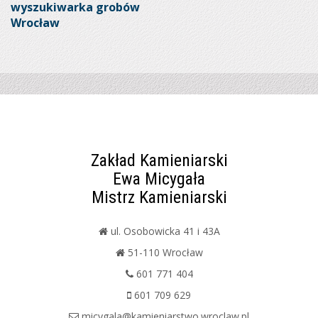
wyszukiwarka grobów
Wrocław
Zakład Kamieniarski
Ewa Micygała
Mistrz Kamieniarski
ul. Osobowicka 41 i 43A
51-110 Wrocław
601 771 404
601 709 629
micygala@kamieniarstwo.wroclaw.pl