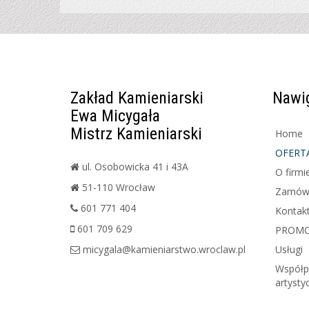
Zakład Kamieniarski
Nawi
Ewa Micygała
Mistrz Kamieniarski
Home
OFERT
ul. Osobowicka 41 i 43A
O firmi
51-110 Wrocław
Zamówi
601 771 404
Kontak
601 709 629
PROMOC
micygala@kamieniarstwo.wroclaw.pl
Usługi
Współp
artysty