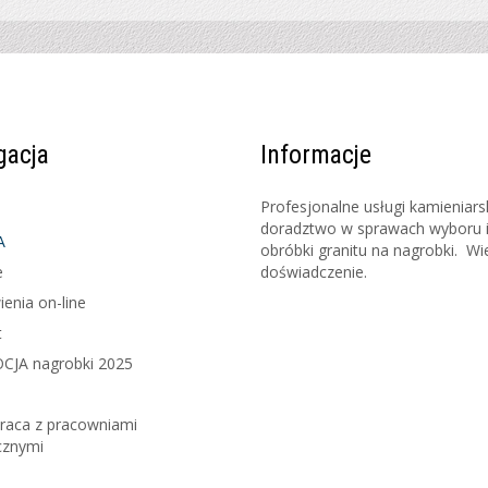
gacja
Informacje
Profesjonalne usługi kamieniars
doradztwo w sprawach wyboru 
A
obróbki granitu na nagrobki. Wie
e
doświadczenie.
enia on-line
t
JA nagrobki 2025
raca z pracowniami
cznymi