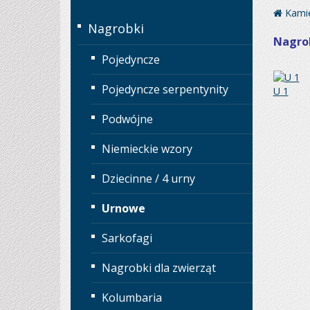
Kamie
Nagrobki
Nagro
Pojedyncze
Pojedyncze serpentynity
U 1
Podwójne
Niemieckie wzory
Dziecinne / 4 urny
Urnowe
Sarkofagi
Nagrobki dla zwierząt
Kolumbaria