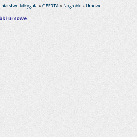
niarstwo Micygała
»
OFERTA
»
Nagrobki
»
Urnowe
bki urnowe