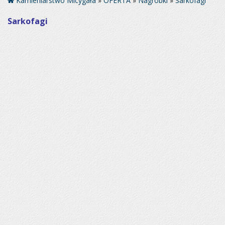
Kamieniarstwo Micygała
»
OFERTA
»
Nagrobki
»
Sarkofagi
Sarkofagi