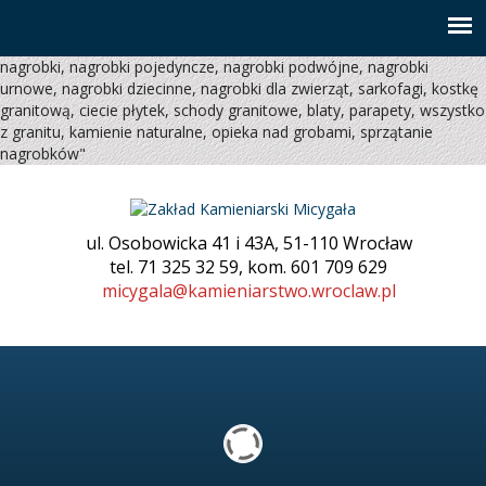
nagrobki, nagrobki pojedyncze, nagrobki podwójne, nagrobki
urnowe, nagrobki dziecinne, nagrobki dla zwierząt, sarkofagi, kostkę
granitową, ciecie płytek, schody granitowe, blaty, parapety, wszystko
z granitu, kamienie naturalne, opieka nad grobami, sprzątanie
nagrobków"
ul. Osobowicka 41 i 43A, 51-110 Wrocław
tel. 71 325 32 59, kom. 601 709 629
micygala@kamieniarstwo.wroclaw.pl