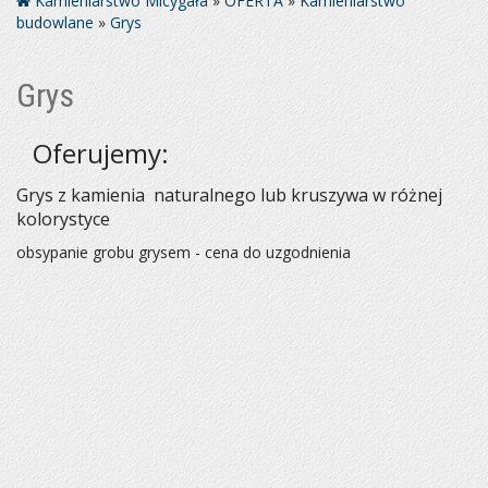
Kamieniarstwo Micygała
»
OFERTA
»
Kamieniarstwo
budowlane
»
Grys
Grys
Oferujemy:
Grys z kamienia naturalnego lub kruszywa w różnej
kolorystyce
obsypanie grobu grysem - cena do uzgodnienia