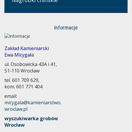
Nagrobki chińskie
Informacje
Zakład Kamieniarski
Ewa Micygała
ul. Osobowicka 43A i 41,
51-110 Wrocław
tel. 601 709 629
,
kom. 601 771 404
email:
micygala@kamieniarstwo.
wroclaw.pl
wyszukiwarka grobów
Wrocław